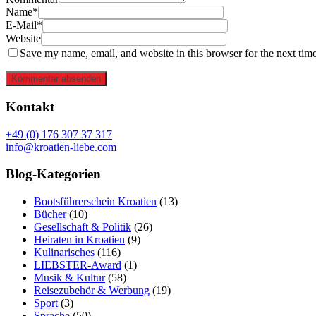
Name*
E-Mail*
Website
Save my name, email, and website in this browser for the next tim
Kommentar absenden
Kontakt
+49 (0) 176 307 37 317
info@kroatien-liebe.com
Blog-Kategorien
Bootsführerschein Kroatien
(13)
Bücher
(10)
Gesellschaft & Politik
(26)
Heiraten in Kroatien
(9)
Kulinarisches
(116)
LIEBSTER-Award
(1)
Musik & Kultur
(58)
Reisezubehör & Werbung
(19)
Sport
(3)
Sprache
(50)