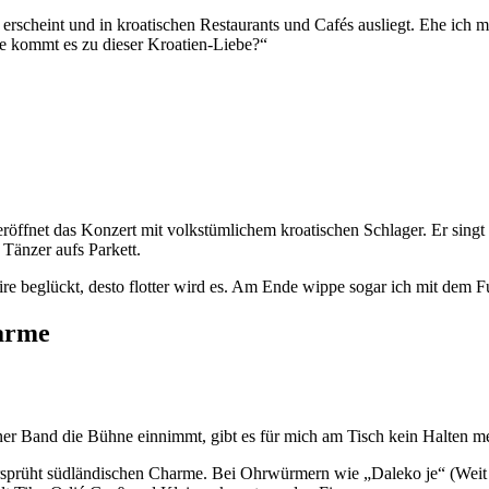
erscheint und in kroatischen Restaurants und Cafés ausliegt. Ehe ich mic
ie kommt es zu dieser Kroatien-Liebe?“
röffnet das Konzert mit volkstümlichem kroatischen Schlager. Er sing
 Tänzer aufs Parkett.
ire beglückt, desto flotter wird es. Am Ende wippe sogar ich mit dem 
harme
iner Band die Bühne einnimmt, gibt es für mich am Tisch kein Halten m
prüht südländischen Charme. Bei Ohrwürmern wie „Daleko je“ (Weit we