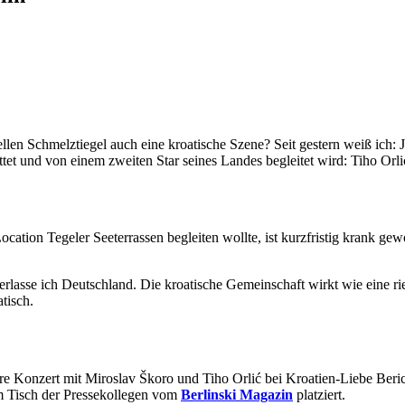
ellen Schmelztiegel auch eine kroatische Szene? Seit gestern weiß ich: J
et und von einem zweiten Star seines Landes begleitet wird: Tiho Orli
cation Tegeler Seeterrassen begleiten wollte, ist kurzfristig krank ge
erlasse ich Deutschland. Die kroatische Gemeinschaft wirkt wie eine rie
tisch.
äre Konzert mit Miroslav Škoro und Tiho Orlić bei Kroatien-Liebe Beri
 Tisch der Pressekollegen vom
Berlinski Magazin
platziert.