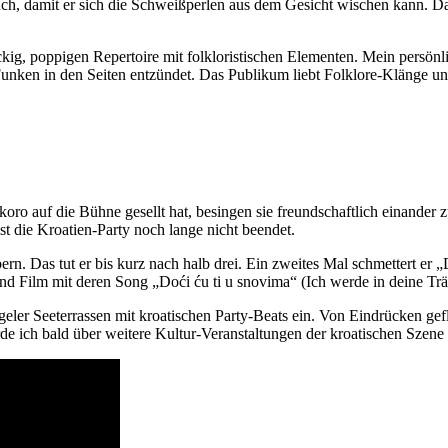
tuch, damit er sich die Schweißperlen aus dem Gesicht wischen kann. 
ig, poppigen Repertoire mit folkloristischen Elementen. Mein persönlich
ken in den Seiten entzündet. Das Publikum liebt Folklore-Klänge und 
oro auf die Bühne gesellt hat, besingen sie freundschaftlich einander
ist die Kroatien-Party noch lange nicht beendet.
rn. Das tut er bis kurz nach halb drei. Ein zweites Mal schmettert er „
and Film mit deren Song „Doći ću ti u snovima“ (Ich werde in deine T
ler Seeterrassen mit kroatischen Party-Beats ein. Von Eindrücken gefl
rde ich bald über weitere Kultur-Veranstaltungen der kroatischen Szene 