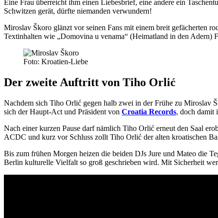
Eine Frau überreicht ihm einen Liebesbrief, eine andere ein Taschen
Schwitzen gerät, dürfte niemanden verwundern!
Miroslav Škoro glänzt vor seinen Fans mit einem breit gefächerten rock
Textinhalten wie „Domovina u venama“ (Heimatland in den Adern) Fun
Foto: Kroatien-Liebe
Der zweite Auftritt von Tiho Orlić
Nachdem sich Tiho Orlić gegen halb zwei in der Frühe zu Miroslav Šk
sich der Haupt-Act und Präsident von
Croatia Records
, doch damit 
Nach einer kurzen Pause darf nämlich Tiho Orlić erneut den Saal erobe
ACDC und kurz vor Schluss zollt Tiho Orlić der alten kroatischen B
Bis zum frühen Morgen heizen die beiden DJs Jure und Mateo die Tege
Berlin kulturelle Vielfalt so groß geschrieben wird. Mit Sicherheit we