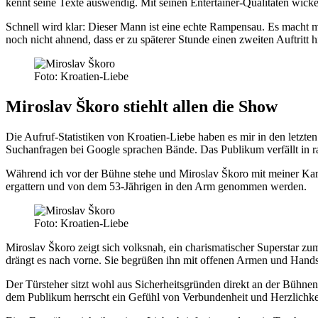
kennt seine Texte auswendig. Mit seinen Entertainer-Qualitäten wick
Schnell wird klar: Dieser Mann ist eine echte Rampensau. Es macht mi
noch nicht ahnend, dass er zu späterer Stunde einen zweiten Auftritt 
Foto: Kroatien-Liebe
Miroslav Škoro stiehlt allen die Show
Die Aufruf-Statistiken von Kroatien-Liebe haben es mir in den letzte
Suchanfragen bei Google sprachen Bände. Das Publikum verfällt in r
Während ich vor der Bühne stehe und Miroslav Škoro mit meiner Kame
ergattern und von dem 53-Jährigen in den Arm genommen werden.
Foto: Kroatien-Liebe
Miroslav Škoro zeigt sich volksnah, ein charismatischer Superstar z
drängt es nach vorne. Sie begrüßen ihn mit offenen Armen und Handsc
Der Türsteher sitzt wohl aus Sicherheitsgründen direkt an der Bühn
dem Publikum herrscht ein Gefühl von Verbundenheit und Herzlichke