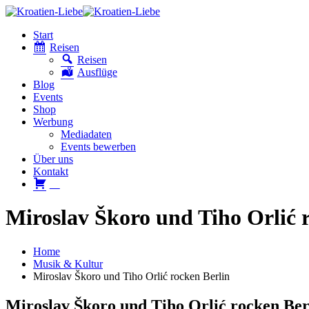
Start
Reisen
Reisen
Ausflüge
Blog
Events
Shop
Werbung
Mediadaten
Events bewerben
Über uns
Kontakt
W
Miroslav Škoro und Tiho Orlić 
Home
Musik & Kultur
Miroslav Škoro und Tiho Orlić rocken Berlin
Miroslav Škoro und Tiho Orlić rocken Ber