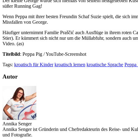
Der kleine George würde sich niemals von seinem heißgeliebten Kusch
süßer Running Gag!
Wenn Peppa mit ihrer besten Freundin Schaf Suzie spielt, die sich i
Missfallen von George.
Häufiger unternimmt Familie Praščić auch Ausflüge in ihrem roten Ca
Stier). Er kümmert sich nicht nur um die Müllabfuhr, sondern auch um 
Video. (as)
Titelbild
: Peppa Pig / YouTube-Screenshot
Tags:
kroatisch für Kinder
kroatisch lernen
kroatische Sprache
Peppa 
Autor
Annika Senger
Annika Senger ist Gründerin und Chefredakteurin des Reise- und Kultu
und Fotografie.