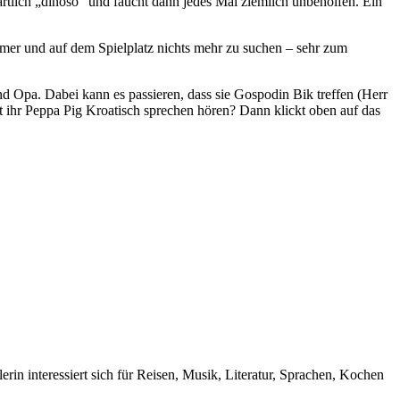
rtlich „dinoso“ und faucht dann jedes Mal ziemlich unbeholfen. Ein
mmer und auf dem Spielplatz nichts mehr zu suchen – sehr zum
d Opa. Dabei kann es passieren, dass sie Gospodin Bik treffen (Herr
llt ihr Peppa Pig Kroatisch sprechen hören? Dann klickt oben auf das
rin interessiert sich für Reisen, Musik, Literatur, Sprachen, Kochen