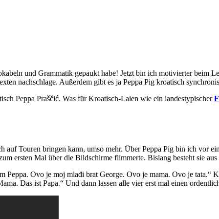
 Vokabeln und Grammatik gepaukt habe! Jetzt bin ich motivierter beim 
ten nachschlage. Außerdem gibt es ja Peppa Pig kroatisch synchronisi
tisch Peppa Praščić. Was für Kroatisch-Laien wie ein landestypischer
F
h auf Touren bringen kann, umso mehr. Über Peppa Pig bin ich vor ei
zum ersten Mal über die Bildschirme flimmerte. Bislang besteht sie aus 
am Peppa. Ovo je moj mlađi brat George. Ovo je mama. Ovo je tata.“ K
Mama. Das ist Papa.“ Und dann lassen alle vier erst mal einen ordentli