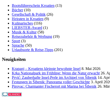
Bootsführerschein Kroatien
(13)
Bücher
(10)
Gesellschaft & Politik
(26)
Heiraten in Kroatien
(9)
Kulinarisches
(116)
LIEBSTER-Award
(1)
Musik & Kultur
(58)
Reisezubehör & Werbung
(19)
Sport
(3)
Sprache
(50)
Urlaubsorte & Reise-Tipps
(201)
Neuigkeiten
Krapanj – Kroatiens kleinste bewohnte Insel
8. Mai 2026
Krka Nationalpark im Frühling: Wenn die Natur erwacht
26. A
Prvić: Zauberhafte Insel-Perle im Archipel von Šibenik
14. Apr
Festungen in Šibenik: Panorama voller Geschichte
3. April 202
Pirovac: Charmanter Fischerort mit Marina bei Šibenik
26. Mär