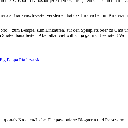
eltier Gospodin Dinosaur (Herr Dinosaurier) trennen – er nennt ihn zä
mmer als Krankenschwester verkleidet, hat das Brüderchen im Kinderzi
brio – zum Beispiel zum Einkaufen, auf den Spielplatz oder zu Oma un
Straßenbauarbeiten. Aber allzu viel will ich ja gar nicht verraten! Wo
Pig
Peppa Pig hrvatski
rportals Kroatien-Liebe. Die passionierte Bloggerin und Reisevermittle