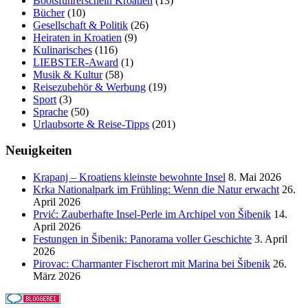
Bootsführerschein Kroatien
(13)
Bücher
(10)
Gesellschaft & Politik
(26)
Heiraten in Kroatien
(9)
Kulinarisches
(116)
LIEBSTER-Award
(1)
Musik & Kultur
(58)
Reisezubehör & Werbung
(19)
Sport
(3)
Sprache
(50)
Urlaubsorte & Reise-Tipps
(201)
Neuigkeiten
Krapanj – Kroatiens kleinste bewohnte Insel
8. Mai 2026
Krka Nationalpark im Frühling: Wenn die Natur erwacht
26.
April 2026
Prvić: Zauberhafte Insel-Perle im Archipel von Šibenik
14.
April 2026
Festungen in Šibenik: Panorama voller Geschichte
3. April
2026
Pirovac: Charmanter Fischerort mit Marina bei Šibenik
26.
März 2026