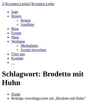
Start
Reisen
Reisen
Ausflüge
Blog
Events
Shop
Werbung
Mediadaten
Events bewerben
Über uns
Kontakt
W
Schlagwort: Brodetto mit
Huhn
Home
Beiträge verschlagwortet mit „Brodetto mit Huhn“