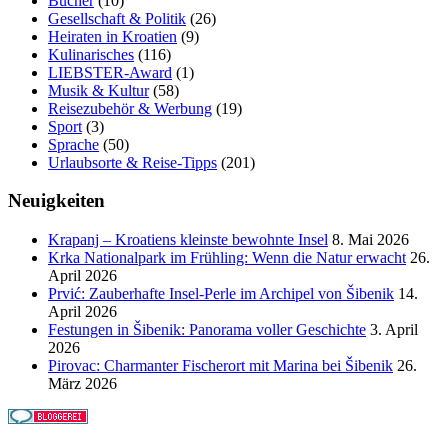
Bücher
(10)
Gesellschaft & Politik
(26)
Heiraten in Kroatien
(9)
Kulinarisches
(116)
LIEBSTER-Award
(1)
Musik & Kultur
(58)
Reisezubehör & Werbung
(19)
Sport
(3)
Sprache
(50)
Urlaubsorte & Reise-Tipps
(201)
Neuigkeiten
Krapanj – Kroatiens kleinste bewohnte Insel
8. Mai 2026
Krka Nationalpark im Frühling: Wenn die Natur erwacht
26.
April 2026
Prvić: Zauberhafte Insel-Perle im Archipel von Šibenik
14.
April 2026
Festungen in Šibenik: Panorama voller Geschichte
3. April
2026
Pirovac: Charmanter Fischerort mit Marina bei Šibenik
26.
März 2026