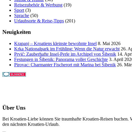
Reisezubehör & Werbung
(19)
Sport
(3)
Sprache
(50)
Urlaubsorte & Reise-Tipps
(201)
Neuigkeiten
Krapanj – Kroatiens kleinste bewohnte Insel
8. Mai 2026
Krka Nationalpark im Frühling: Wenn die Natur erwacht
26. A
Prvić: Zauberhafte Insel-Perle im Archipel von Šibenik
14. Apr
Festungen in Šibenik: Panorama voller Geschichte
3. April 202
Pirovac: Charmanter Fischerort mit Marina bei Šibenik
26. Mär
Über Uns
Bei Kroatien-Liebe können Sie traumhafte Kroatien-Reisen buchen. Wi
den nächsten Kroatien-Urlaub.