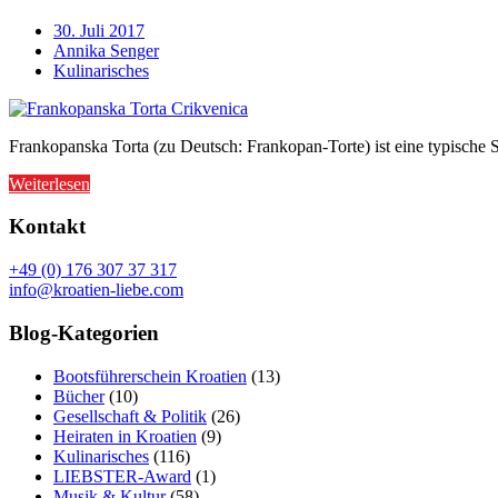
30. Juli 2017
Annika Senger
Kulinarisches
Frankopanska Torta (zu Deutsch: Frankopan-Torte) ist eine typische S
Weiterlesen
Kontakt
+49 (0) 176 307 37 317
info@kroatien-liebe.com
Blog-Kategorien
Bootsführerschein Kroatien
(13)
Bücher
(10)
Gesellschaft & Politik
(26)
Heiraten in Kroatien
(9)
Kulinarisches
(116)
LIEBSTER-Award
(1)
Musik & Kultur
(58)