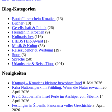
Blog-Kategorien
Bootsführerschein Kroatien
(13)
Bücher
(10)
Gesellschaft & Politik
(26)
Heiraten in Kroatien
(9)
Kulinarisches
(116)
LIEBSTER-Award
(1)
Musik & Kultur
(58)
Reisezubehör & Werbung
(19)
Sport
(3)
Sprache
(50)
Urlaubsorte & Reise-Tipps
(201)
Neuigkeiten
Krapanj – Kroatiens kleinste bewohnte Insel
8. Mai 2026
Krka Nationalpark im Frühling: Wenn die Natur erwacht
26.
April 2026
Prvić: Zauberhafte Insel-Perle im Archipel von Šibenik
14.
April 2026
Festungen in Šibenik: Panorama voller Geschichte
3. April
2026