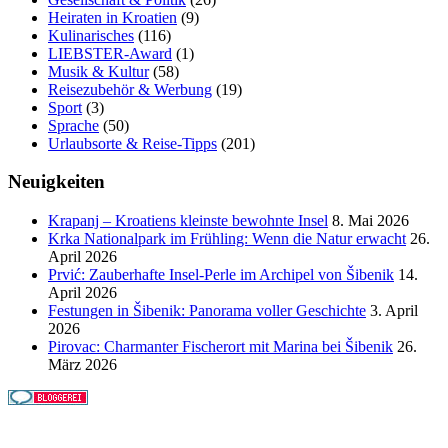
Heiraten in Kroatien
(9)
Kulinarisches
(116)
LIEBSTER-Award
(1)
Musik & Kultur
(58)
Reisezubehör & Werbung
(19)
Sport
(3)
Sprache
(50)
Urlaubsorte & Reise-Tipps
(201)
Neuigkeiten
Krapanj – Kroatiens kleinste bewohnte Insel
8. Mai 2026
Krka Nationalpark im Frühling: Wenn die Natur erwacht
26.
April 2026
Prvić: Zauberhafte Insel-Perle im Archipel von Šibenik
14.
April 2026
Festungen in Šibenik: Panorama voller Geschichte
3. April
2026
Pirovac: Charmanter Fischerort mit Marina bei Šibenik
26.
März 2026