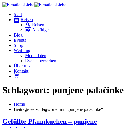
Start
Reisen
Reisen
Ausflüge
Blog
Events
Shop
Werbung
Mediadaten
Events bewerben
Über uns
Kontakt
W
Schlagwort: punjene palačinke
Home
Beiträge verschlagwortet mit „punjene palačinke“
Gefüllte Pfannkuchen – punjene