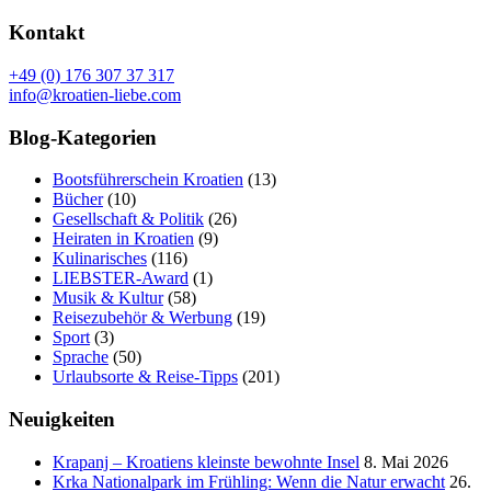
Kontakt
+49 (0) 176 307 37 317
info@kroatien-liebe.com
Blog-Kategorien
Bootsführerschein Kroatien
(13)
Bücher
(10)
Gesellschaft & Politik
(26)
Heiraten in Kroatien
(9)
Kulinarisches
(116)
LIEBSTER-Award
(1)
Musik & Kultur
(58)
Reisezubehör & Werbung
(19)
Sport
(3)
Sprache
(50)
Urlaubsorte & Reise-Tipps
(201)
Neuigkeiten
Krapanj – Kroatiens kleinste bewohnte Insel
8. Mai 2026
Krka Nationalpark im Frühling: Wenn die Natur erwacht
26.