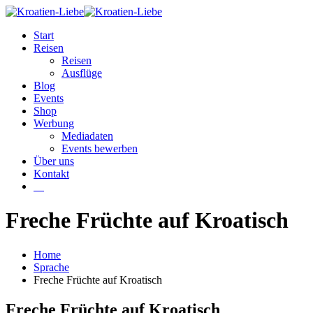
Start
Reisen
Reisen
Ausflüge
Blog
Events
Shop
Werbung
Mediadaten
Events bewerben
Über uns
Kontakt
W
Freche Früchte auf Kroatisch
Home
Sprache
Freche Früchte auf Kroatisch
Freche Früchte auf Kroatisch