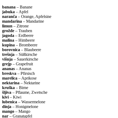
banana
– Banane
jabuka
– Apfel
naranča
– Orange, Apfelsine
mandarina
– Mandarine
limun
– Zitrone
grožđe
– Trauben
jagoda
– Erdbeere
malina
– Himbeere
kupina
– Brombeere
borovnica
– Blaubeere
trešnja
– Süßkirsche
višnja
– Sauerkirsche
grejp
– Grapefruit
ananas
– Ananas
breskva
– Pfirsisch
marelica
– Aprikose
nektarina
– Nektarine
kruška
– Birne
šljiva
– Pflaume, Zwetsche
kivi
– Kiwi
lubenica
– Wassermelone
dinja
– Honigmelone
mango
– Mango
nar
– Granatapfel