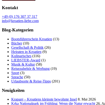
Kontakt
+49 (0) 176 307 37 317
info@kroatien-liebe.com
Blog-Kategorien
Bootsführerschein Kroatien
(13)
Bücher
(10)
Gesellschaft & Politik
(26)
Heiraten in Kroatien
(9)
Kulinarisches
(116)
LIEBSTER-Award
(1)
Musik & Kultur
(58)
Reisezubehör & Werbung
(19)
Sport
(3)
Sprache
(50)
Urlaubsorte & Reise-Tipps
(201)
Neuigkeiten
Krapanj – Kroatiens kleinste bewohnte Insel
8. Mai 2026
Krka Nationalpark im Frühling: Wenn die Natur erwacht
26. A