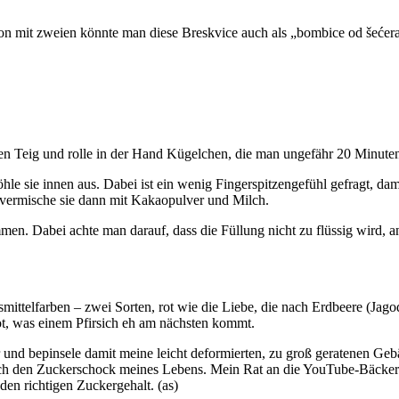
hon mit zweien könnte man diese Breskvice auch als „bombice od šeće
ten Teig und rolle in der Hand Kügelchen, die man ungefähr 20 Minute
 sie innen aus. Dabei ist ein wenig Fingerspitzengefühl gefragt, dami
 vermische sie dann mit Kakaopulver und Milch.
en. Dabei achte man darauf, dass die Füllung nicht zu flüssig wird, an
ensmittelfarben – zwei Sorten, rot wie die Liebe, die nach Erdbeere (
t, was einem Pfirsich eh am nächsten kommt.
 und bepinsele damit meine leicht deformierten, zu groß geratenen Gebä
h den Zuckerschock meines Lebens. Mein Rat an die YouTube-Bäckerin
n richtigen Zuckergehalt. (as)