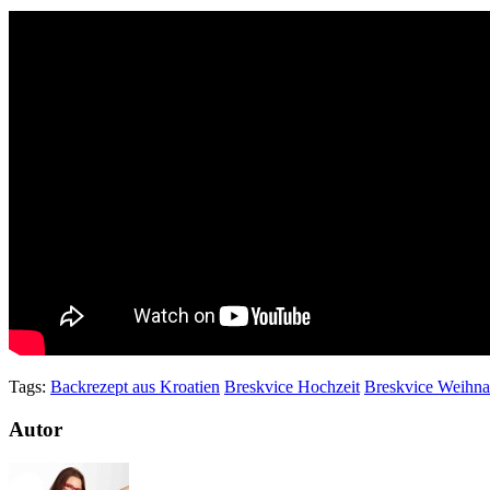
Tags:
Backrezept aus Kroatien
Breskvice Hochzeit
Breskvice Weihna
Autor