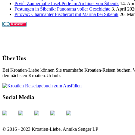
Prvić: Zauberhafte Insel-Perle im Archipel von Šibenik
14. Apr
Festungen in Šibenik: Panorama voller Geschichte
3. April 202
Pirovac: Charmanter Fischerort mit Marina bei Šibenik
26. Mär
Über Uns
Bei Kroatien-Liebe können Sie traumhafte Kroatien-Reisen buchen. Wi
den nächsten Kroatien-Urlaub.
Social Media
© 2016 - 2023 Kroatien-Liebe, Annika Senger LP