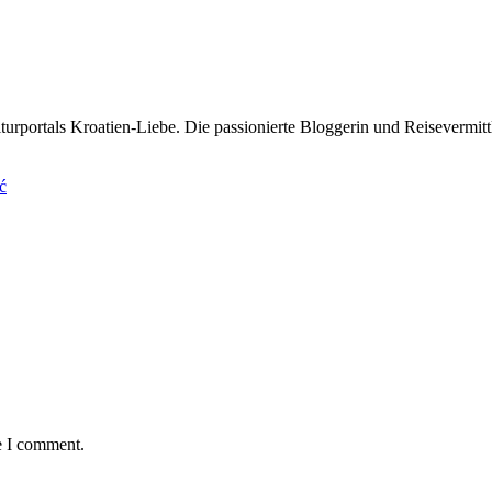
rportals Kroatien-Liebe. Die passionierte Bloggerin und Reisevermittle
ć
e I comment.