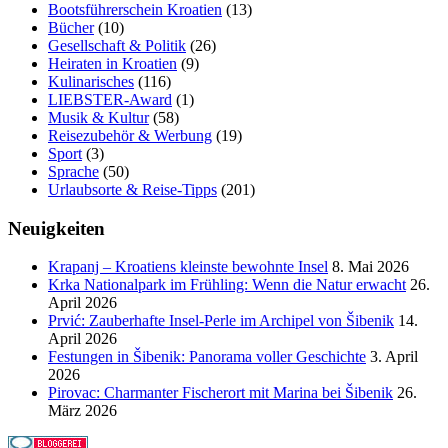
Bootsführerschein Kroatien
(13)
Bücher
(10)
Gesellschaft & Politik
(26)
Heiraten in Kroatien
(9)
Kulinarisches
(116)
LIEBSTER-Award
(1)
Musik & Kultur
(58)
Reisezubehör & Werbung
(19)
Sport
(3)
Sprache
(50)
Urlaubsorte & Reise-Tipps
(201)
Neuigkeiten
Krapanj – Kroatiens kleinste bewohnte Insel
8. Mai 2026
Krka Nationalpark im Frühling: Wenn die Natur erwacht
26.
April 2026
Prvić: Zauberhafte Insel-Perle im Archipel von Šibenik
14.
April 2026
Festungen in Šibenik: Panorama voller Geschichte
3. April
2026
Pirovac: Charmanter Fischerort mit Marina bei Šibenik
26.
März 2026