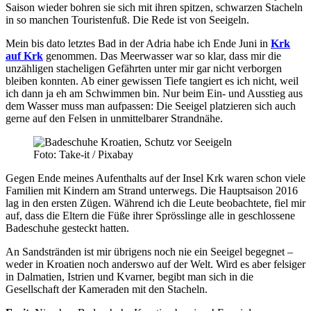
Saison wieder bohren sie sich mit ihren spitzen, schwarzen Stacheln
in so manchen Touristenfuß. Die Rede ist von Seeigeln.
Mein bis dato letztes Bad in der Adria habe ich Ende Juni in
Krk
auf Krk
genommen. Das Meerwasser war so klar, dass mir die
unzähligen stacheligen Gefährten unter mir gar nicht verborgen
bleiben konnten. Ab einer gewissen Tiefe tangiert es ich nicht, weil
ich dann ja eh am Schwimmen bin. Nur beim Ein- und Ausstieg aus
dem Wasser muss man aufpassen: Die Seeigel platzieren sich auch
gerne auf den Felsen in unmittelbarer Strandnähe.
Foto: Take-it / Pixabay
Gegen Ende meines Aufenthalts auf der Insel Krk waren schon viele
Familien mit Kindern am Strand unterwegs. Die Hauptsaison 2016
lag in den ersten Zügen. Während ich die Leute beobachtete, fiel mir
auf, dass die Eltern die Füße ihrer Sprösslinge alle in geschlossene
Badeschuhe gesteckt hatten.
An Sandstränden ist mir übrigens noch nie ein Seeigel begegnet –
weder in Kroatien noch anderswo auf der Welt. Wird es aber felsiger
in Dalmatien, Istrien und Kvarner, begibt man sich in die
Gesellschaft der Kameraden mit den Stacheln.