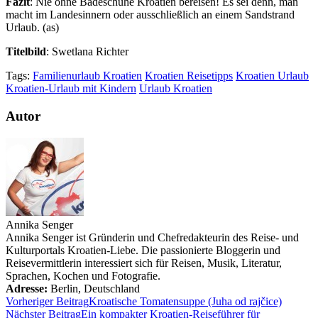
Fazit
: Nie ohne Badeschuhe Kroatien bereisen! Es sei denn, man
macht im Landesinnern oder ausschließlich an einem Sandstrand
Urlaub. (as)
Titelbild
: Swetlana Richter
Tags:
Familienurlaub Kroatien
Kroatien Reisetipps
Kroatien Urlaub
Kroatien-Urlaub mit Kindern
Urlaub Kroatien
Autor
Annika Senger
Annika Senger ist Gründerin und Chefredakteurin des Reise- und
Kulturportals Kroatien-Liebe. Die passionierte Bloggerin und
Reisevermittlerin interessiert sich für Reisen, Musik, Literatur,
Sprachen, Kochen und Fotografie.
Adresse:
Berlin
,
Deutschland
Vorheriger Beitrag
Kroatische Tomatensuppe (Juha od rajčice)
Nächster Beitrag
Ein kompakter Kroatien-Reiseführer für