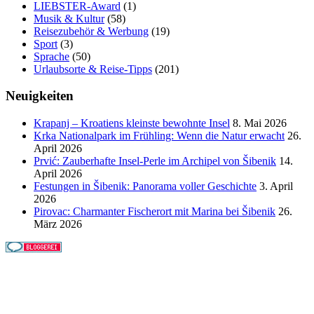
LIEBSTER-Award
(1)
Musik & Kultur
(58)
Reisezubehör & Werbung
(19)
Sport
(3)
Sprache
(50)
Urlaubsorte & Reise-Tipps
(201)
Neuigkeiten
Krapanj – Kroatiens kleinste bewohnte Insel
8. Mai 2026
Krka Nationalpark im Frühling: Wenn die Natur erwacht
26.
April 2026
Prvić: Zauberhafte Insel-Perle im Archipel von Šibenik
14.
April 2026
Festungen in Šibenik: Panorama voller Geschichte
3. April
2026
Pirovac: Charmanter Fischerort mit Marina bei Šibenik
26.
März 2026