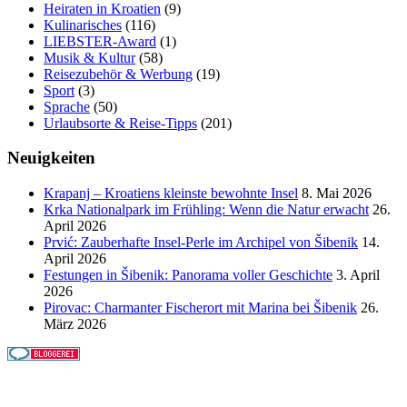
Heiraten in Kroatien
(9)
Kulinarisches
(116)
LIEBSTER-Award
(1)
Musik & Kultur
(58)
Reisezubehör & Werbung
(19)
Sport
(3)
Sprache
(50)
Urlaubsorte & Reise-Tipps
(201)
Neuigkeiten
Krapanj – Kroatiens kleinste bewohnte Insel
8. Mai 2026
Krka Nationalpark im Frühling: Wenn die Natur erwacht
26.
April 2026
Prvić: Zauberhafte Insel-Perle im Archipel von Šibenik
14.
April 2026
Festungen in Šibenik: Panorama voller Geschichte
3. April
2026
Pirovac: Charmanter Fischerort mit Marina bei Šibenik
26.
März 2026