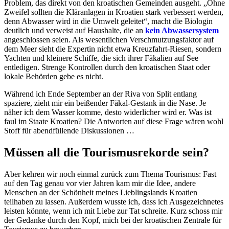
Problem, das direkt von den kroatischen Gemeinden ausgeht. „Ohne
Zweifel sollten die Kläranlagen in Kroatien stark verbessert werden,
denn Abwasser wird in die Umwelt geleitet“, macht die Biologin
deutlich und verweist auf Haushalte, die an
kein Abwassersystem
angeschlossen seien. Als wesentlichen Verschmutzungsfaktor auf
dem Meer sieht die Expertin nicht etwa Kreuzfahrt-Riesen, sondern
Yachten und kleinere Schiffe, die sich ihrer Fäkalien auf See
entledigen. Strenge Kontrollen durch den kroatischen Staat oder
lokale Behörden gebe es nicht.
Während ich Ende September an der Riva von Split entlang
spaziere, zieht mir ein beißender Fäkal-Gestank in die Nase. Je
näher ich dem Wasser komme, desto widerlicher wird er. Was ist
faul im Staate Kroatien? Die Antworten auf diese Frage wären wohl
Stoff für abendfüllende Diskussionen …
Müssen all die Tourismusrekorde sein?
Aber kehren wir noch einmal zurück zum Thema Tourismus: Fast
auf den Tag genau vor vier Jahren kam mir die Idee, andere
Menschen an der Schönheit meines Lieblingslands Kroatien
teilhaben zu lassen. Außerdem wusste ich, dass ich Ausgezeichnetes
leisten könnte, wenn ich mit Liebe zur Tat schreite. Kurz schoss mir
der Gedanke durch den Kopf, mich bei der kroatischen Zentrale für