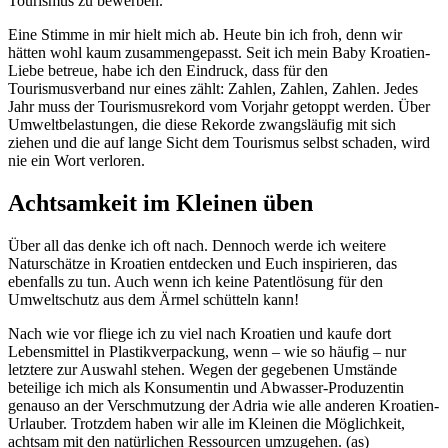
Tourismus zu bewerben.
Eine Stimme in mir hielt mich ab. Heute bin ich froh, denn wir
hätten wohl kaum zusammengepasst. Seit ich mein Baby Kroatien-
Liebe betreue, habe ich den Eindruck, dass für den
Tourismusverband nur eines zählt: Zahlen, Zahlen, Zahlen. Jedes
Jahr muss der Tourismusrekord vom Vorjahr getoppt werden. Über
Umweltbelastungen, die diese Rekorde zwangsläufig mit sich
ziehen und die auf lange Sicht dem Tourismus selbst schaden, wird
nie ein Wort verloren.
Achtsamkeit im Kleinen üben
Über all das denke ich oft nach. Dennoch werde ich weitere
Naturschätze in Kroatien entdecken und Euch inspirieren, das
ebenfalls zu tun. Auch wenn ich keine Patentlösung für den
Umweltschutz aus dem Ärmel schütteln kann!
Nach wie vor fliege ich zu viel nach Kroatien und kaufe dort
Lebensmittel in Plastikverpackung, wenn – wie so häufig – nur
letztere zur Auswahl stehen. Wegen der gegebenen Umstände
beteilige ich mich als Konsumentin und Abwasser-Produzentin
genauso an der Verschmutzung der Adria wie alle anderen Kroatien-
Urlauber. Trotzdem haben wir alle im Kleinen die Möglichkeit,
achtsam mit den natürlichen Ressourcen umzugehen. (as)