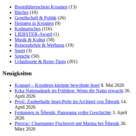
Bootsführerschein Kroatien
(13)
Bücher
(10)
Gesellschaft & Politik
(26)
Heiraten in Kroatien
(9)
Kulinarisches
(116)
LIEBSTER-Award
(1)
Musik & Kultur
(58)
Reisezubehör & Werbung
(19)
Sport
(3)
Sprache
(50)
Urlaubsorte & Reise-Tipps
(201)
Neuigkeiten
Krapanj – Kroatiens kleinste bewohnte Insel
8. Mai 2026
Krka Nationalpark im Frühling: Wenn die Natur erwacht
26.
April 2026
Prvić: Zauberhafte Insel-Perle im Archipel von Šibenik
14.
April 2026
Festungen in Šibenik: Panorama voller Geschichte
3. April
2026
Pirovac: Charmanter Fischerort mit Marina bei Šibenik
26.
März 2026