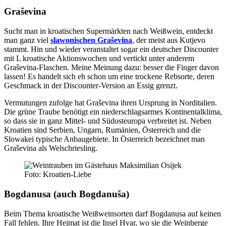
Graševina
Sucht man in kroatischen Supermärkten nach Weißwein, entdeckt
man ganz viel
slawonischen Graševina
, der meist aus Kutjevo
stammt. Hin und wieder veranstaltet sogar ein deutscher Discounter
mit L kroatische Aktionswochen und vertickt unter anderem
Graševina-Flaschen. Meine Meinung dazu: besser die Finger davon
lassen! Es handelt sich eh schon um eine trockene Rebsorte, deren
Geschmack in der Discounter-Version an Essig grenzt.
Vermutungen zufolge hat Graševina ihren Ursprung in Norditalien.
Die grüne Traube benötigt ein niederschlagsarmes Kontinentalklima,
so dass sie in ganz Mittel- und Südosteuropa verbreitet ist. Neben
Kroatien sind Serbien, Ungarn, Rumänien, Österreich und die
Slowakei typische Anbaugebiete. In Österreich bezeichnet man
Graševina als Welschriesling.
Foto: Kroatien-Liebe
Bogdanusa (auch Bogdanuša)
Beim Thema kroatische Weißweinsorten darf Bogdanusa auf keinen
Fall fehlen. Ihre Heimat ist die Insel Hvar, wo sie die Weinberge