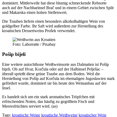
dominiert. Mittlerweile hat diese blumig schmeckende Rebsorte
auch auf der Nachbarinsel Brač und in einem Gebiet zwischen Split
und Makarska einen hohen Stellenwert.
Die Trauben liefern einen besonders alkoholhaltigen Wein von
goldgelber Farbe. Ihr Saft wird außerdem zur Herstellung des
kroatischen Dessertweins Prošek verwendet.
Foto: Laborratte / Pixabay
Pošip bijeli
Eine weitere autochthone Weißweinsorte aus Dalmatien ist Pošip
bijeli. Ob auf Hvar, Korčula oder auf der Halbinsel Pelješac –
überall sprießt diese grüne Traube aus dem Boden. Weil die
Herstellung von Pošip auf Korčula im ehemaligen Jugoslawien stark
gefördert wurde, dominiert sie bis heute den Weinanbau auf der
Insel.
Es handelt sich um ein stark aromatisches Tröpfchen mit
erfrischenden Noten, das häufig zu gegrilltem Fisch und
Meeresfrüchten serviert wird. (as)
Tags:
kroatische Weine
kroatische Weißweine
kroatischer Wein