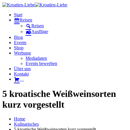
Start
Reisen
Reisen
Ausflüge
Blog
Events
Shop
Werbung
Mediadaten
Events bewerben
Über uns
Kontakt
W
5 kroatische Weißweinsorten
kurz vorgestellt
Home
Kulinarisches
5 kroatische Weißweinsorten kurz vorgestellt