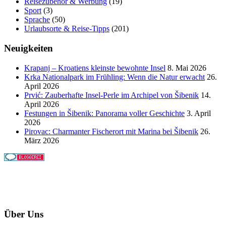
Reisezubehör & Werbung
(19)
Sport
(3)
Sprache
(50)
Urlaubsorte & Reise-Tipps
(201)
Neuigkeiten
Krapanj – Kroatiens kleinste bewohnte Insel
8. Mai 2026
Krka Nationalpark im Frühling: Wenn die Natur erwacht
26.
April 2026
Prvić: Zauberhafte Insel-Perle im Archipel von Šibenik
14.
April 2026
Festungen in Šibenik: Panorama voller Geschichte
3. April
2026
Pirovac: Charmanter Fischerort mit Marina bei Šibenik
26.
März 2026
Über Uns