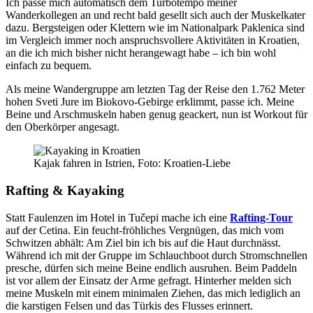
Ich passe mich automatisch dem Turbotempo meiner
Wanderkollegen an und recht bald gesellt sich auch der Muskelkater
dazu. Bergsteigen oder Klettern wie im Nationalpark Paklenica sind
im Vergleich immer noch anspruchsvollere Aktivitäten in Kroatien,
an die ich mich bisher nicht herangewagt habe – ich bin wohl
einfach zu bequem.
Als meine Wandergruppe am letzten Tag der Reise den 1.762 Meter
hohen Sveti Jure im Biokovo-Gebirge erklimmt, passe ich. Meine
Beine und Arschmuskeln haben genug geackert, nun ist Workout für
den Oberkörper angesagt.
Kajak fahren in Istrien, Foto: Kroatien-Liebe
Rafting & Kayaking
Statt Faulenzen im Hotel in Tučepi mache ich eine
Rafting-Tour
auf der Cetina. Ein feucht-fröhliches Vergnügen, das mich vom
Schwitzen abhält: Am Ziel bin ich bis auf die Haut durchnässt.
Während ich mit der Gruppe im Schlauchboot durch Stromschnellen
presche, dürfen sich meine Beine endlich ausruhen. Beim Paddeln
ist vor allem der Einsatz der Arme gefragt. Hinterher melden sich
meine Muskeln mit einem minimalen Ziehen, das mich lediglich an
die karstigen Felsen und das Türkis des Flusses erinnert.