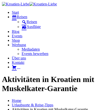
Start
Reisen
Reisen
Ausflüge
Blog
Events
Shop
Werbung
Mediadaten
Events bewerben
Über uns
Kontakt
W
Aktivitäten in Kroatien mit
Muskelkater-Garantie
Home
Urlaubsorte & Reise-Tipps
Aktivitäten in Kroatien mit Muskelkater-Garantie