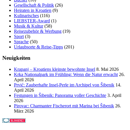
Gesellschaft & Politik
(26)
Heiraten in Kroatien
(9)
Kulinarisches
(116)
LIEBSTER-Award
(1)
Musik & Kultur
(58)
Reisezubehör & Werbung
(19)
Sport
(3)
Sprache
(50)
Urlaubsorte & Reise-Tipps
(201)
Neuigkeiten
Krapanj – Kroatiens kleinste bewohnte Insel
8. Mai 2026
Krka Nationalpark im Frühling: Wenn die Natur erwacht
26.
April 2026
Prvić: Zauberhafte Insel-Perle im Archipel von Šibenik
14.
April 2026
Festungen in Šibenik: Panorama voller Geschichte
3. April
2026
Pirovac: Charmanter Fischerort mit Marina bei Šibenik
26.
März 2026