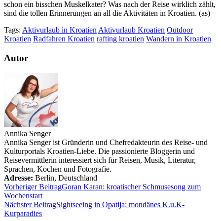
schon ein bisschen Muskelkater? Was nach der Reise wirklich zählt,
sind die tollen Erinnerungen an all die Aktivitäten in Kroatien. (as)
Tags:
Aktivurlaub in Kroatien
Aktivurlaub Kroatien
Outdoor
Kroatien
Radfahren Kroatien
rafting kroatien
Wandern in Kroatien
Autor
Annika Senger
Annika Senger ist Gründerin und Chefredakteurin des Reise- und
Kulturportals Kroatien-Liebe. Die passionierte Bloggerin und
Reisevermittlerin interessiert sich für Reisen, Musik, Literatur,
Sprachen, Kochen und Fotografie.
Adresse:
Berlin
,
Deutschland
Vorheriger Beitrag
Goran Karan: kroatischer Schmusesong zum
Wochenstart
Nächster Beitrag
Sightseeing in Opatija: mondänes K.u.K-
Kurparadies