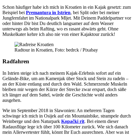
Schon häufiger habe ich mich in Kroatien in ein Kajak gesetzt: zum
Beispiel bei
Premantura in Istrien
, bei Split oder bei meiner
Jungfernfahrt im Nationalpark Mljet. Mit Deinem Paddelpartner vor
oder hinter Dir bist Du deutlich langsamer auf dem Wasser
unterwegs als beim Rafting, wo es rasant abwärts geht. Ohne
Muskelkater kehre ich also nie von einer Kajaktour zurück!
Radtour in Kroatien, Foto: bedrck / Pixabay
Radfahren
In Istrien steige ich nach meinem Kajak-Erlebnis sofort auf ein
Gelände-Bike, um am Kamenjak über Stock und Stein zu radeln –
an der Küste entlang und durch den Wald. Schmerzende Muskeln
bleiben mir wegen der Kürze der Strecke zwar erspart, doch säße
ich länger auf dem Sattel, würde die Geschichte wohl anders
ausgehen.
Wie im September 2018 in Slawonien: An mehreren Tagen
schwinge ich mich in Osijek auf ein Mountainbike, strampele durch
Weinberge und den Naturpark
Kopački rit
. Bei einem dieser
Radausflüge lege ich über 100 Kilometer zurück. Wie sich danach
mein Allerwertester fühlt, könnt Ihr Euch ausrechnen. Aber was ist