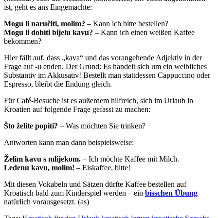
ist, geht es ans Eingemachte:
Mogu li naručiti, molim?
– Kann ich bitte bestellen?
Mogu li dobiti bijelu kavu?
– Kann ich einen weißen Kaffee
bekommen?
Hier fällt auf, dass „kava“ und das vorangehende Adjektiv in der
Frage auf -u enden. Der Grund: Es handelt sich um ein weibliches
Substantiv im Akkusativ! Bestellt man stattdessen Cappuccino oder
Espresso, bleibt die Endung gleich.
Für Café-Besuche ist es außerdem hilfreich, sich im Urlaub in
Kroatien auf folgende Frage gefasst zu machen:
Što želite popiti?
– Was möchten Sie trinken?
Antworten kann man dann beispielsweise:
Želim kavu s mlijekom.
– Ich möchte Kaffee mit Milch.
Ledenu kavu, molim!
– Eiskaffee, bitte!
Mit diesen Vokabeln und Sätzen dürfte Kaffee bestellen auf
Kroatisch bald zum Kinderspiel werden – ein
bisschen Übung
natürlich vorausgesetzt. (as)