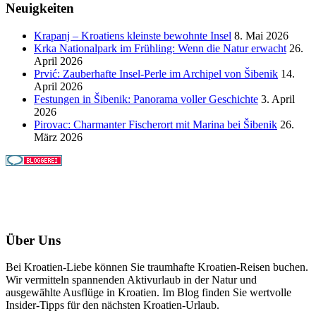
Neuigkeiten
Krapanj – Kroatiens kleinste bewohnte Insel
8. Mai 2026
Krka Nationalpark im Frühling: Wenn die Natur erwacht
26.
April 2026
Prvić: Zauberhafte Insel-Perle im Archipel von Šibenik
14.
April 2026
Festungen in Šibenik: Panorama voller Geschichte
3. April
2026
Pirovac: Charmanter Fischerort mit Marina bei Šibenik
26.
März 2026
Über Uns
Bei Kroatien-Liebe können Sie traumhafte Kroatien-Reisen buchen.
Wir vermitteln spannenden Aktivurlaub in der Natur und
ausgewählte Ausflüge in Kroatien. Im Blog finden Sie wertvolle
Insider-Tipps für den nächsten Kroatien-Urlaub.