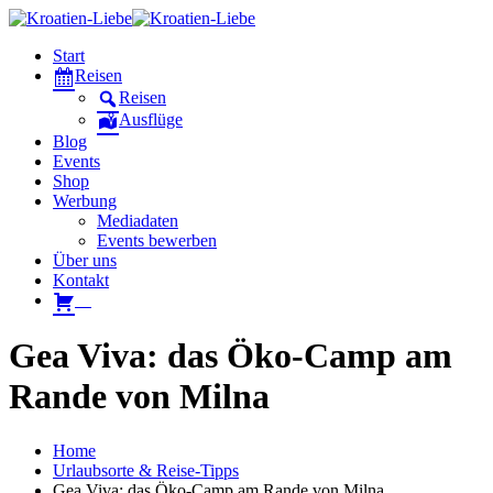
Start
Reisen
Reisen
Ausflüge
Blog
Events
Shop
Werbung
Mediadaten
Events bewerben
Über uns
Kontakt
W
Gea Viva: das Öko-Camp am
Rande von Milna
Home
Urlaubsorte & Reise-Tipps
Gea Viva: das Öko-Camp am Rande von Milna