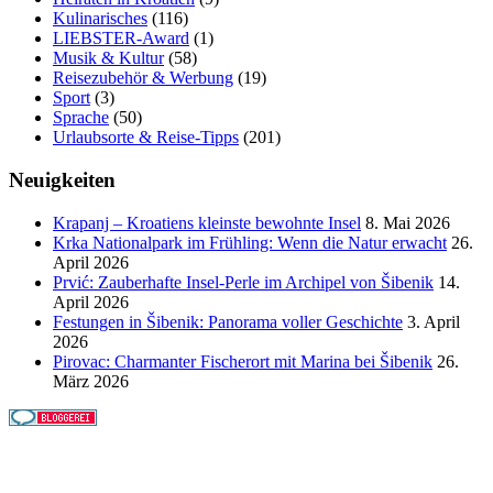
Kulinarisches
(116)
LIEBSTER-Award
(1)
Musik & Kultur
(58)
Reisezubehör & Werbung
(19)
Sport
(3)
Sprache
(50)
Urlaubsorte & Reise-Tipps
(201)
Neuigkeiten
Krapanj – Kroatiens kleinste bewohnte Insel
8. Mai 2026
Krka Nationalpark im Frühling: Wenn die Natur erwacht
26.
April 2026
Prvić: Zauberhafte Insel-Perle im Archipel von Šibenik
14.
April 2026
Festungen in Šibenik: Panorama voller Geschichte
3. April
2026
Pirovac: Charmanter Fischerort mit Marina bei Šibenik
26.
März 2026