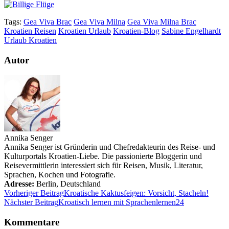
Tags:
Gea Viva Brac
Gea Viva Milna
Gea Viva Milna Brac
Kroatien Reisen
Kroatien Urlaub
Kroatien-Blog
Sabine Engelhardt
Urlaub Kroatien
Autor
Annika Senger
Annika Senger ist Gründerin und Chefredakteurin des Reise- und
Kulturportals Kroatien-Liebe. Die passionierte Bloggerin und
Reisevermittlerin interessiert sich für Reisen, Musik, Literatur,
Sprachen, Kochen und Fotografie.
Adresse:
Berlin
,
Deutschland
Vorheriger Beitrag
Kroatische Kaktusfeigen: Vorsicht, Stacheln!
Nächster Beitrag
Kroatisch lernen mit Sprachenlernen24
Kommentare