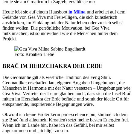
lernte sie am Croaticum in Zagreb, erzählt sie mir.
Heute lebt sie auf einem Hausboot
in Milna
und arbeitet auf dem
Gelände von Gea Viva mit Freiwilligen, die sich künstlerisch
ausdrücken, im Einklang mit der Natur leben oder zu sich selbst
finden wollen. Die persönliche Motivation, bei Gea Viva
mitzumachen, ist so individuell wie die Menschen hinter dem
Projekt.
Foto: Kroatien-Liebe
BRAČ IM HERZCHAKRA DER ERDE
Die Geomantie gilt als westliche Tradition des Feng Shui.
Geomantiker erschaffen laut eigenen Angaben Umgebungen, die
Menschen in Harmonie mit der Natur versetzen – Umgebungen wie
Gea Viva. Vertreter der Lehre glauben auch, dass sich die Insel Brač
mitten im Herzchakra der Erde befinde und somit der ideale Ort für
entspannende, inspirierende Begegnungen wäre.
Obwohl ich keine Esoterikerin par excellence bin, stimme ich dem
zu: Brač (und allgemein Kroatien) setzt meine besten Energien frei.
Wenn ich im Lande bin, habe ich das Gefühl, bei mir selbst
angekommen und „richtig“ zu sein.