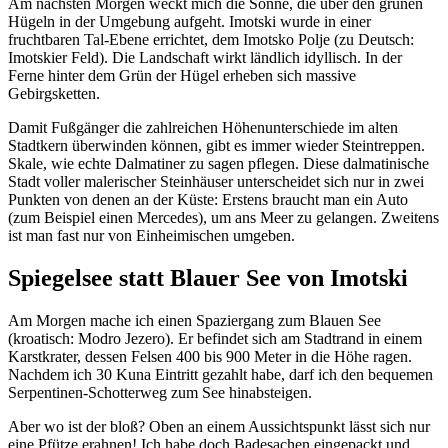
Am nächsten Morgen weckt mich die Sonne, die über den grünen
Hügeln in der Umgebung aufgeht. Imotski wurde in einer
fruchtbaren Tal-Ebene errichtet, dem Imotsko Polje (zu Deutsch:
Imotskier Feld). Die Landschaft wirkt ländlich idyllisch. In der
Ferne hinter dem Grün der Hügel erheben sich massive
Gebirgsketten.
Damit Fußgänger die zahlreichen Höhenunterschiede im alten
Stadtkern überwinden können, gibt es immer wieder Steintreppen.
Skale, wie echte Dalmatiner zu sagen pflegen. Diese dalmatinische
Stadt voller malerischer Steinhäuser unterscheidet sich nur in zwei
Punkten von denen an der Küste: Erstens braucht man ein Auto
(zum Beispiel einen Mercedes), um ans Meer zu gelangen. Zweitens
ist man fast nur von Einheimischen umgeben.
Spiegelsee statt Blauer See von Imotski
Am Morgen mache ich einen Spaziergang zum Blauen See
(kroatisch: Modro Jezero). Er befindet sich am Stadtrand in einem
Karstkrater, dessen Felsen 400 bis 900 Meter in die Höhe ragen.
Nachdem ich 30 Kuna Eintritt gezahlt habe, darf ich den bequemen
Serpentinen-Schotterweg zum See hinabsteigen.
Aber wo ist der bloß? Oben an einem Aussichtspunkt lässt sich nur
eine Pfütze erahnen! Ich habe doch Badesachen eingepackt und