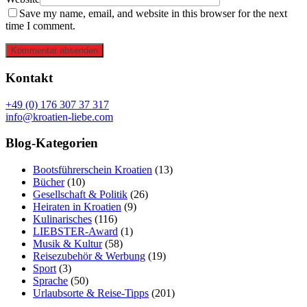
Save my name, email, and website in this browser for the next
time I comment.
Kommentar absenden
Kontakt
+49 (0) 176 307 37 317
info@kroatien-liebe.com
Blog-Kategorien
Bootsführerschein Kroatien
(13)
Bücher
(10)
Gesellschaft & Politik
(26)
Heiraten in Kroatien
(9)
Kulinarisches
(116)
LIEBSTER-Award
(1)
Musik & Kultur
(58)
Reisezubehör & Werbung
(19)
Sport
(3)
Sprache
(50)
Urlaubsorte & Reise-Tipps
(201)