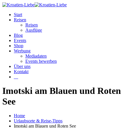
Start
Reisen
Reisen
Ausflüge
Blog
Events
Shop
Werbung
Mediadaten
Events bewerben
Über uns
Kontakt
W
Imotski am Blauen und Roten
See
Home
Urlaubsorte & Reise-Tipps
Imotski am Blauen und Roten See