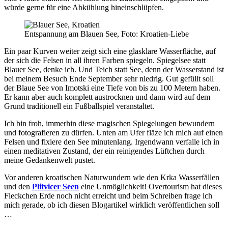
würde gerne für eine Abkühlung hineinschlüpfen.
Entspannung am Blauen See, Foto: Kroatien-Liebe
Ein paar Kurven weiter zeigt sich eine glasklare Wasserfläche, auf
der sich die Felsen in all ihren Farben spiegeln. Spiegelsee statt
Blauer See, denke ich. Und Teich statt See, denn der Wasserstand ist
bei meinem Besuch Ende September sehr niedrig. Gut gefüllt soll
der Blaue See von Imotski eine Tiefe von bis zu 100 Metern haben.
Er kann aber auch komplett austrocknen und dann wird auf dem
Grund traditionell ein Fußballspiel veranstaltet.
Ich bin froh, immerhin diese magischen Spiegelungen bewundern
und fotografieren zu dürfen. Unten am Ufer fläze ich mich auf einen
Felsen und fixiere den See minutenlang. Irgendwann verfalle ich in
einen meditativen Zustand, der ein reinigendes Lüftchen durch
meine Gedankenwelt pustet.
Vor anderen kroatischen Naturwundern wie den Krka Wasserfällen
und den
Plitvicer Seen
eine Unmöglichkeit! Overtourism hat dieses
Fleckchen Erde noch nicht erreicht und beim Schreiben frage ich
mich gerade, ob ich diesen Blogartikel wirklich veröffentlichen soll
…