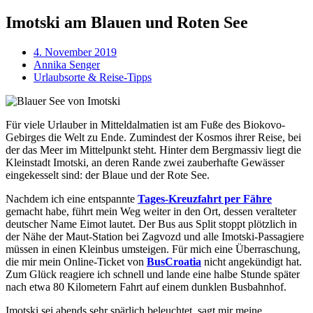
Imotski am Blauen und Roten See
4. November 2019
Annika Senger
Urlaubsorte & Reise-Tipps
Für viele Urlauber in Mitteldalmatien ist am Fuße des Biokovo-
Gebirges die Welt zu Ende. Zumindest der Kosmos ihrer Reise, bei
der das Meer im Mittelpunkt steht. Hinter dem Bergmassiv liegt die
Kleinstadt Imotski, an deren Rande zwei zauberhafte Gewässer
eingekesselt sind: der Blaue und der Rote See.
Nachdem ich eine entspannte
Tages-Kreuzfahrt per Fähre
gemacht habe, führt mein Weg weiter in den Ort, dessen veralteter
deutscher Name Eimot lautet. Der Bus aus Split stoppt plötzlich in
der Nähe der Maut-Station bei Zagvozd und alle Imotski-Passagiere
müssen in einen Kleinbus umsteigen. Für mich eine Überraschung,
die mir mein Online-Ticket von
BusCroatia
nicht angekündigt hat.
Zum Glück reagiere ich schnell und lande eine halbe Stunde später
nach etwa 80 Kilometern Fahrt auf einem dunklen Busbahnhof.
Imotski sei abends sehr spärlich beleuchtet, sagt mir meine