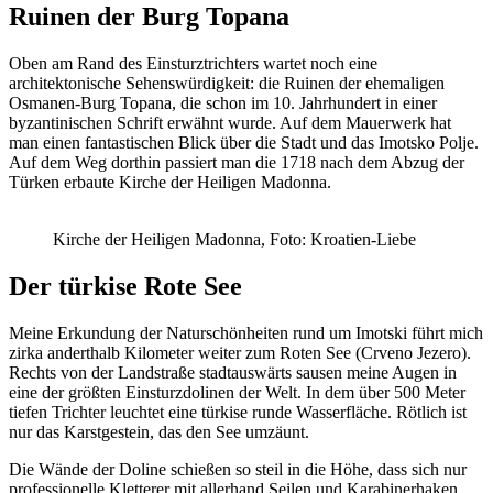
Ruinen der Burg Topana
Oben am Rand des Einsturztrichters wartet noch eine
architektonische Sehenswürdigkeit: die Ruinen der ehemaligen
Osmanen-Burg Topana, die schon im 10. Jahrhundert in einer
byzantinischen Schrift erwähnt wurde. Auf dem Mauerwerk hat
man einen fantastischen Blick über die Stadt und das Imotsko Polje.
Auf dem Weg dorthin passiert man die 1718 nach dem Abzug der
Türken erbaute Kirche der Heiligen Madonna.
Kirche der Heiligen Madonna, Foto: Kroatien-Liebe
Der türkise Rote See
Meine Erkundung der Naturschönheiten rund um Imotski führt mich
zirka anderthalb Kilometer weiter zum Roten See (Crveno Jezero).
Rechts von der Landstraße stadtauswärts sausen meine Augen in
eine der größten Einsturzdolinen der Welt. In dem über 500 Meter
tiefen Trichter leuchtet eine türkise runde Wasserfläche. Rötlich ist
nur das Karstgestein, das den See umzäunt.
Die Wände der Doline schießen so steil in die Höhe, dass sich nur
professionelle Kletterer mit allerhand Seilen und Karabinerhaken