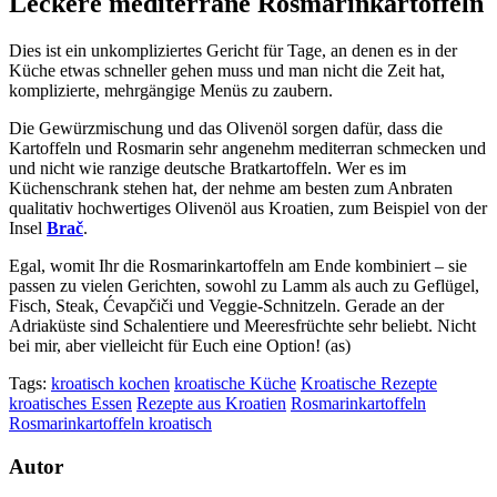
Leckere mediterrane Rosmarinkartoffeln
Dies ist ein unkompliziertes Gericht für Tage, an denen es in der
Küche etwas schneller gehen muss und man nicht die Zeit hat,
komplizierte, mehrgängige Menüs zu zaubern.
Die Gewürzmischung und das Olivenöl sorgen dafür, dass die
Kartoffeln und Rosmarin sehr angenehm mediterran schmecken und
und nicht wie ranzige deutsche Bratkartoffeln. Wer es im
Küchenschrank stehen hat, der nehme am besten zum Anbraten
qualitativ hochwertiges Olivenöl aus Kroatien, zum Beispiel von der
Insel
Brač
.
Egal, womit Ihr die Rosmarinkartoffeln am Ende kombiniert – sie
passen zu vielen Gerichten, sowohl zu Lamm als auch zu Geflügel,
Fisch, Steak, Ćevapčiči und Veggie-Schnitzeln. Gerade an der
Adriaküste sind Schalentiere und Meeresfrüchte sehr beliebt. Nicht
bei mir, aber vielleicht für Euch eine Option! (as)
Tags:
kroatisch kochen
kroatische Küche
Kroatische Rezepte
kroatisches Essen
Rezepte aus Kroatien
Rosmarinkartoffeln
Rosmarinkartoffeln kroatisch
Autor