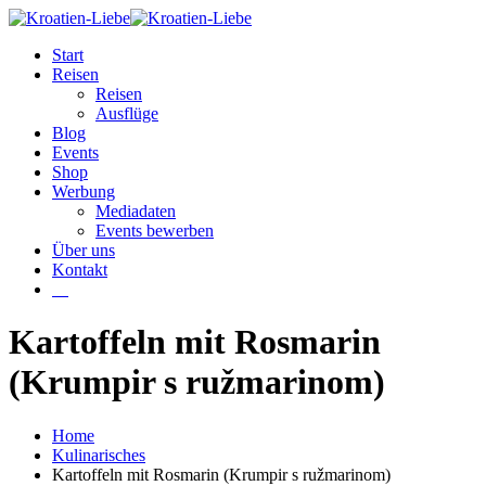
Start
Reisen
Reisen
Ausflüge
Blog
Events
Shop
Werbung
Mediadaten
Events bewerben
Über uns
Kontakt
W
Kartoffeln mit Rosmarin
(Krumpir s ružmarinom)
Home
Kulinarisches
Kartoffeln mit Rosmarin (Krumpir s ružmarinom)