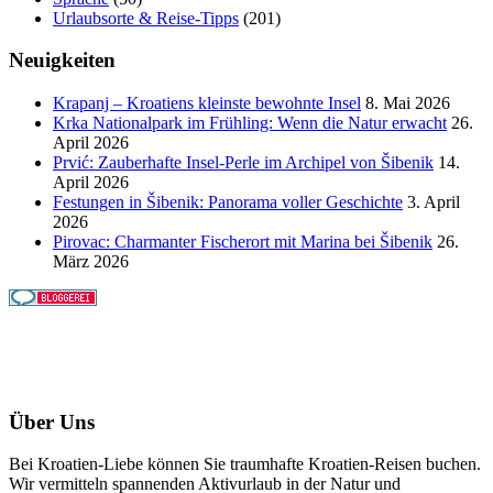
Urlaubsorte & Reise-Tipps
(201)
Neuigkeiten
Krapanj – Kroatiens kleinste bewohnte Insel
8. Mai 2026
Krka Nationalpark im Frühling: Wenn die Natur erwacht
26.
April 2026
Prvić: Zauberhafte Insel-Perle im Archipel von Šibenik
14.
April 2026
Festungen in Šibenik: Panorama voller Geschichte
3. April
2026
Pirovac: Charmanter Fischerort mit Marina bei Šibenik
26.
März 2026
Über Uns
Bei Kroatien-Liebe können Sie traumhafte Kroatien-Reisen buchen.
Wir vermitteln spannenden Aktivurlaub in der Natur und