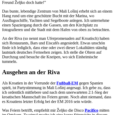
Freund Željko doch hatte!”
Das bunte, lebendige Zentrum von Mali Lošinj erhebt sich an einem
Hang rund um eine geschützte Bucht mit der Marina, wo
Ausflugsschiffe, Yachten und Segelboote anlegen. Ich unternehme
einen Spaziergang durch die Gassen, um den Kirchplatz zu
fotografieren und die Stadt mit dem Hafen von oben zu betrachten.
An der Riva (so nennt man Uferpromenaden auf Kroatisch) haben
sich Restaurants, Bars und Eiscafés angesiedelt. Etwas unschön
finde ich lediglich, dass eine oder zwei dieser Lokalitäten ständig
lautstark deutsches Fernsehen zeigen. Ich stelle die Ohren auf
Durchzug und besuche die Kneipen, wo sich Einheimische
tummeln.
Ausgehen an der Riva
Als Kroatien in der Vorrunde der
Fußball-EM
gegen Spanien
spielt, ist Partystimmung in Mali Lošinj angesagt. Ich gebe zu, dass
ich ordentlich mitfiebere und nach dem unerwarteten 2:1-Sieg der
kroatischen Mannschaft ins Feiern gerate. Noch ahnt niemand, dass
es Kroatiens letzter Erfolg bei der EM 2016 sein würde.
Was Feiern betrifft, empfiehlt mir Željko die Disco
Pacifico
mitten
im Ortskern. Zweimal mache ich eine kurze Stippvisite in diesem