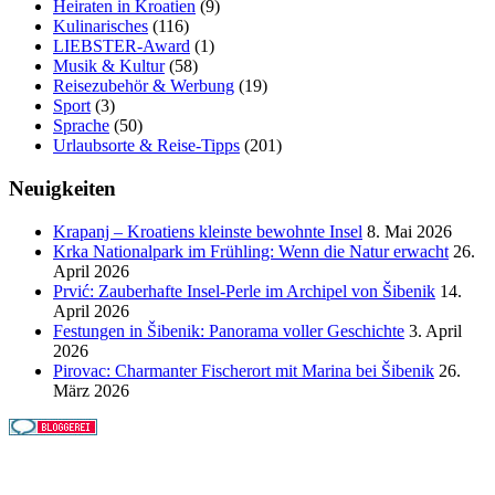
Heiraten in Kroatien
(9)
Kulinarisches
(116)
LIEBSTER-Award
(1)
Musik & Kultur
(58)
Reisezubehör & Werbung
(19)
Sport
(3)
Sprache
(50)
Urlaubsorte & Reise-Tipps
(201)
Neuigkeiten
Krapanj – Kroatiens kleinste bewohnte Insel
8. Mai 2026
Krka Nationalpark im Frühling: Wenn die Natur erwacht
26.
April 2026
Prvić: Zauberhafte Insel-Perle im Archipel von Šibenik
14.
April 2026
Festungen in Šibenik: Panorama voller Geschichte
3. April
2026
Pirovac: Charmanter Fischerort mit Marina bei Šibenik
26.
März 2026