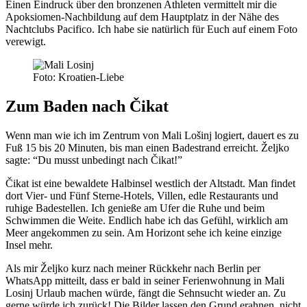
Einen Eindruck über den bronzenen Athleten vermittelt mir die
Apoksiomen-Nachbildung auf dem Hauptplatz in der Nähe des
Nachtclubs Pacifico. Ich habe sie natürlich für Euch auf einem Foto
verewigt.
Foto: Kroatien-Liebe
Zum Baden nach Čikat
Wenn man wie ich im Zentrum von Mali Lošinj logiert, dauert es zu
Fuß 15 bis 20 Minuten, bis man einen Badestrand erreicht. Željko
sagte: “Du musst unbedingt nach Čikat!”
Čikat ist eine bewaldete Halbinsel westlich der Altstadt. Man findet
dort Vier- und Fünf Sterne-Hotels, Villen, edle Restaurants und
ruhige Badestellen. Ich genieße am Ufer die Ruhe und beim
Schwimmen die Weite. Endlich habe ich das Gefühl, wirklich am
Meer angekommen zu sein. Am Horizont sehe ich keine einzige
Insel mehr.
Als mir Željko kurz nach meiner Rückkehr nach Berlin per
WhatsApp mitteilt, dass er bald in seiner Ferienwohnung in Mali
Losinj Urlaub machen würde, fängt die Sehnsucht wieder an. Zu
gerne würde ich zurück! Die Bilder lassen den Grund erahnen, nicht