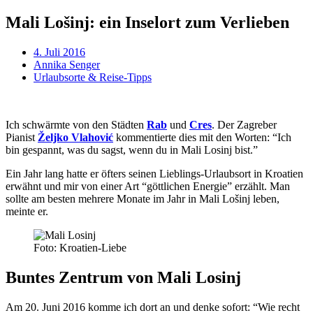
Mali Lošinj: ein Inselort zum Verlieben
4. Juli 2016
Annika Senger
Urlaubsorte & Reise-Tipps
Ich schwärmte von den Städten
Rab
und
Cres
. Der Zagreber
Pianist
Željko Vlahović
kommentierte dies mit den Worten: “Ich
bin gespannt, was du sagst, wenn du in Mali Losinj bist.”
Ein Jahr lang hatte er öfters seinen Lieblings-Urlaubsort in Kroatien
erwähnt und mir von einer Art “göttlichen Energie” erzählt. Man
sollte am besten mehrere Monate im Jahr in Mali Lošinj leben,
meinte er.
Foto: Kroatien-Liebe
Buntes Zentrum von Mali Losinj
Am 20. Juni 2016 komme ich dort an und denke sofort: “Wie recht