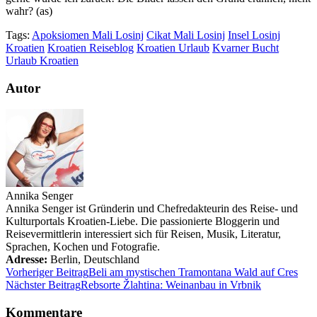
wahr? (as)
Tags:
Apoksiomen Mali Losinj
Cikat Mali Losinj
Insel Losinj
Kroatien
Kroatien Reiseblog
Kroatien Urlaub
Kvarner Bucht
Urlaub Kroatien
Autor
Annika Senger
Annika Senger ist Gründerin und Chefredakteurin des Reise- und
Kulturportals Kroatien-Liebe. Die passionierte Bloggerin und
Reisevermittlerin interessiert sich für Reisen, Musik, Literatur,
Sprachen, Kochen und Fotografie.
Adresse:
Berlin
,
Deutschland
Vorheriger Beitrag
Beli am mystischen Tramontana Wald auf Cres
Nächster Beitrag
Rebsorte Žlahtina: Weinanbau in Vrbnik
Kommentare