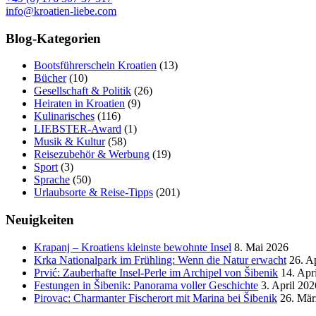
info@kroatien-liebe.com
Blog-Kategorien
Bootsführerschein Kroatien
(13)
Bücher
(10)
Gesellschaft & Politik
(26)
Heiraten in Kroatien
(9)
Kulinarisches
(116)
LIEBSTER-Award
(1)
Musik & Kultur
(58)
Reisezubehör & Werbung
(19)
Sport
(3)
Sprache
(50)
Urlaubsorte & Reise-Tipps
(201)
Neuigkeiten
Krapanj – Kroatiens kleinste bewohnte Insel
8. Mai 2026
Krka Nationalpark im Frühling: Wenn die Natur erwacht
26. A
Prvić: Zauberhafte Insel-Perle im Archipel von Šibenik
14. Apr
Festungen in Šibenik: Panorama voller Geschichte
3. April 202
Pirovac: Charmanter Fischerort mit Marina bei Šibenik
26. Mär