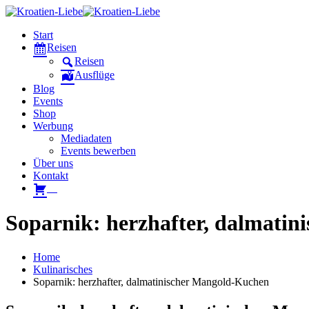
Start
Reisen
Reisen
Ausflüge
Blog
Events
Shop
Werbung
Mediadaten
Events bewerben
Über uns
Kontakt
W
Soparnik: herzhafter, dalmati
Home
Kulinarisches
Soparnik: herzhafter, dalmatinischer Mangold-Kuchen