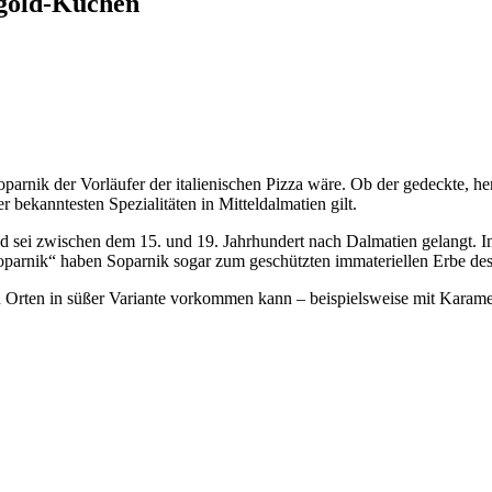
ngold-Kuchen
parnik der Vorläufer der italienischen Pizza wäre. Ob der gedeckte, h
er bekanntesten Spezialitäten in Mitteldalmatien gilt.
 sei zwischen dem 15. und 19. Jahrhundert nach Dalmatien gelangt. In
oparnik“ haben Soparnik sogar zum geschützten immateriellen Erbe des
en Orten in süßer Variante vorkommen kann – beispielsweise mit Karam