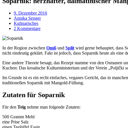
Soparnik: herzhafter, dalmatinischer Ma
9. Dezember 2016
Annika Senger
Kulinarisches
2 Kommentare
In der Region zwischen
Omiš
und
Split
wird gerne behauptet, dass So
nicht eindeutig geklärt. Fakt ist jedoch, dass Soparnik heute als eine d
Eine andere Theorie besagt, das Rezept stamme von den Osmanen und
Kuchen: Das kroatische Kulturministerium und der Verein „Poljički s
Im Grunde ist es ein recht einfaches, veganes Gericht, das in manch
traditionellen Soparnik mit Mangold-Füllung.
Zutaten für Soparnik
Für den
Teig
nehme man folgende Zutaten:
500 Gramm Mehl
eine Prise Salz
einen Teelöffel Essig