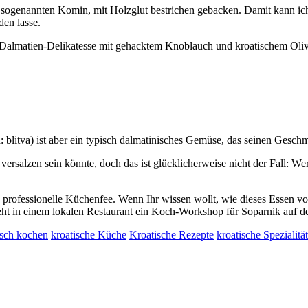
dem sogenannten Komin, mit Holzglut bestrichen gebacken. Damit kann i
den lasse.
e Dalmatien-Delikatesse mit gehacktem Knoblauch und kroatischem Oliv
: blitva) ist aber ein typisch dalmatinisches Gemüse, das seinen Gesch
versalzen sein könnte, doch das ist glücklicherweise nicht der Fall: W
ine professionelle Küchenfee. Wenn Ihr wissen wollt, wie dieses Essen 
teht in einem lokalen Restaurant ein Koch-Workshop für Soparnik auf 
isch kochen
kroatische Küche
Kroatische Rezepte
kroatische Spezialitä