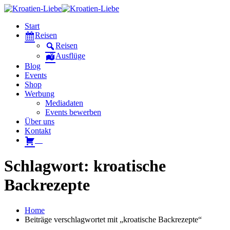
Start
Reisen
Reisen
Ausflüge
Blog
Events
Shop
Werbung
Mediadaten
Events bewerben
Über uns
Kontakt
W
Schlagwort: kroatische
Backrezepte
Home
Beiträge verschlagwortet mit „kroatische Backrezepte“